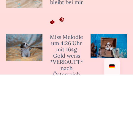
bleibt bei mir
Miss Melodie
um 4:26 Uhr
mit 164g
Gold weiss
*VERKAUFT*
nach
Österreich
Mister Baloo
um 4:46 Uhr
mit 184
Gramm
Schwarz weiss