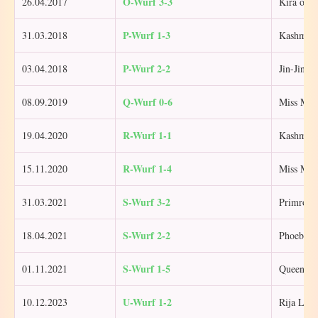
O-Wurf 3-3
26.04.2017
Kira of T
P-Wurf 1-3
31.03.2018
Kashmir 
P-Wurf 2-2
03.04.2018
Jin-Jin L
Q-Wurf 0-6
08.09.2019
Miss Mil
R-Wurf 1-1
19.04.2020
Kashmir 
R-Wurf 1-4
15.11.2020
Miss Mil
S-Wurf 3-2
31.03.2021
Primrose
S-Wurf 2-2
18.04.2021
Phoebe L
S-Wurf 1-5
01.11.2021
Queen Lo
U-Wurf 1-2
10.12.2023
Rija Lok